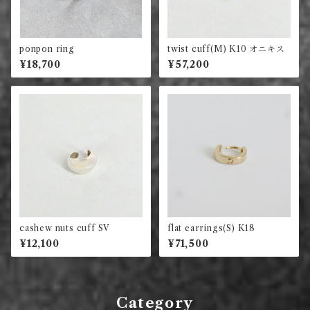
ponpon ring
twist cuff(M) K10 オニキス
¥18,700
¥57,200
cashew nuts cuff SV
flat earrings(S) K18
¥12,100
¥71,500
Category