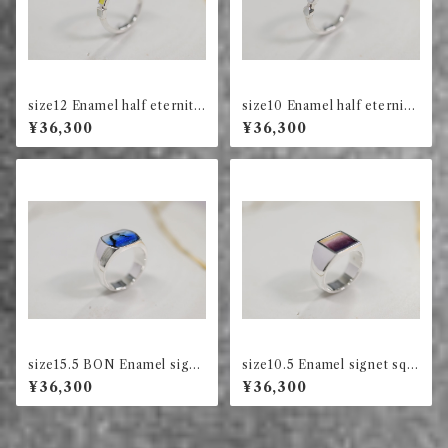
size12 Enamel half eternity
size10 Enamel half eternity
ring square (green)
ring circle (ink)
¥36,300
¥36,300
size15.5 BON Enamel signe
size10.5 Enamel signet squ
t ring long square (blue)
are ring (violet)
¥36,300
¥36,300