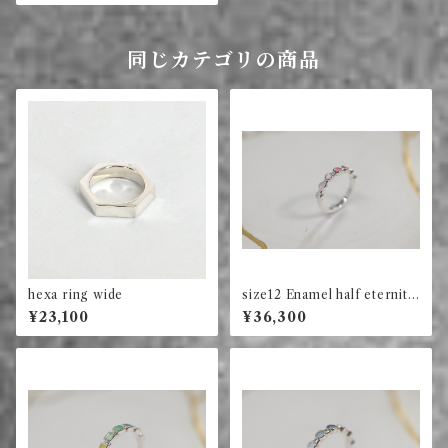
同じカテゴリの商品
hexa ring wide
size12 Enamel half eternity
ring circle (red)
¥23,100
¥36,300