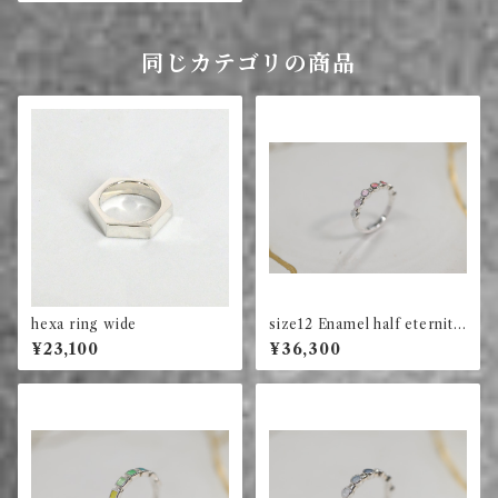
同じカテゴリの商品
hexa ring wide
size12 Enamel half eternity
ring circle (red)
¥23,100
¥36,300