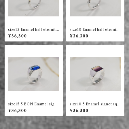
size12 Enamel half eternity
size10 Enamel half eternity
ring square (green)
ring circle (ink)
¥36,300
¥36,300
size15.5 BON Enamel signe
size10.5 Enamel signet squ
t ring long square (blue)
are ring (violet)
¥36,300
¥36,300