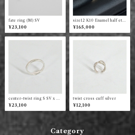
fate ring (M) SV
size12 K10 Enamel half ete
rnity square (murti)
¥23,100
¥165,000
center-twist ring S SV x SV
twist cross cuff silver
¥23,100
¥12,100
Category