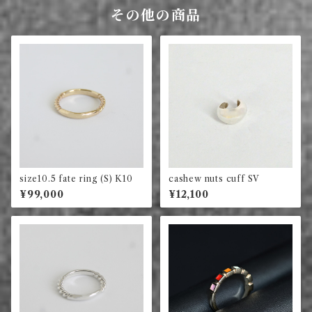
その他の商品
size10.5 fate ring (S) K10
cashew nuts cuff SV
¥99,000
¥12,100