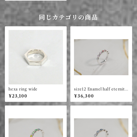
同じカテゴリの商品
hexa ring wide
size12 Enamel half eternity
ring circle (red)
¥23,100
¥36,300