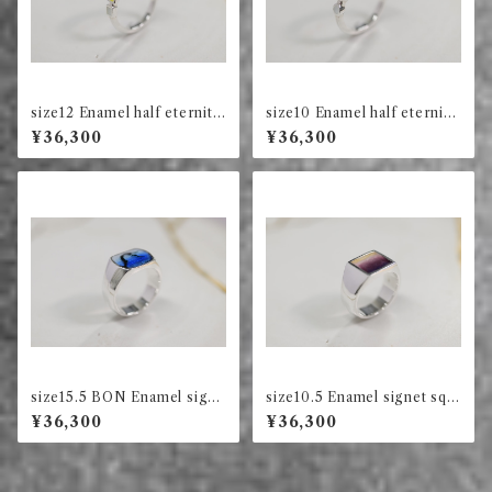
size12 Enamel half eternity
size10 Enamel half eternity
ring square (green)
ring circle (ink)
¥36,300
¥36,300
size15.5 BON Enamel signe
size10.5 Enamel signet squ
t ring long square (blue)
are ring (violet)
¥36,300
¥36,300