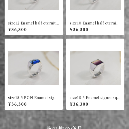
size12 Enamel half eternity
size10 Enamel half eternity
ring square (green)
ring circle (ink)
¥36,300
¥36,300
size15.5 BON Enamel signe
size10.5 Enamel signet squ
t ring long square (blue)
are ring (violet)
¥36,300
¥36,300