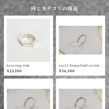
同じカテゴリの商品
hexa ring wide
size12 Enamel half eternity
ring circle (red)
¥23,100
¥36,300