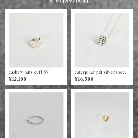
その他の商品
cashew nuts cuff SV
caterpillar pdt silver (neckl
ace付)
¥12,100
¥16,500