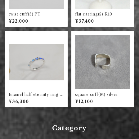
twist cuff(S) PT
flat earring(S) K10
¥22,000
¥37,400
Enamel half eternity ring s
square cuff(M) silver
quare (blue)
¥36,300
¥12,100
Category