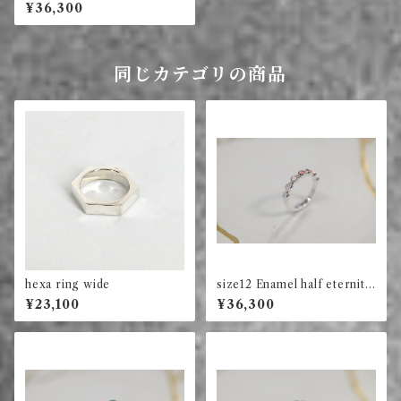
g long square (銀杏並木)
¥36,300
同じカテゴリの商品
hexa ring wide
size12 Enamel half eternity
ring circle (red)
¥23,100
¥36,300