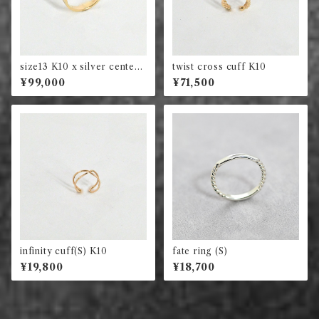
size13 K10 x silver center-
twist cross cuff K10
twist ring S
¥99,000
¥71,500
infinity cuff(S) K10
fate ring (S)
¥19,800
¥18,700