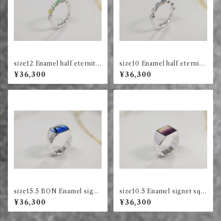
size12 Enamel half eternity
size10 Enamel half eternity
ring square (green)
ring circle (ink)
¥36,300
¥36,300
size15.5 BON Enamel signe
size10.5 Enamel signet squ
t ring long square (blue)
are ring (violet)
¥36,300
¥36,300