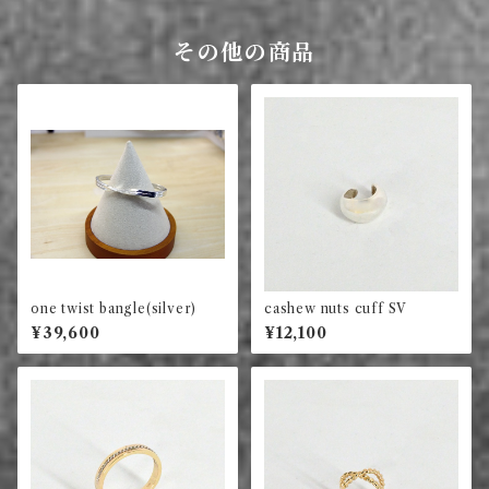
その他の商品
one twist bangle(silver)
cashew nuts cuff SV
¥39,600
¥12,100