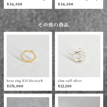
t ring long square (blue)
are ring (violet)
¥36,300
¥36,300
その他の商品
hexa ring K10 dia size8
claw cuff silver
¥176,000
¥12,100