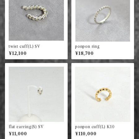
twist cuff(L) SV
ponpon ring
¥12,100
¥18,700
flat earring(S) SV
ponpon cuff(L) K10
¥11,000
¥110,000