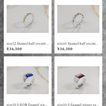
size12 Enamel half eternity
size10 Enamel half eternity
ring square (green)
ring circle (ink)
¥36,300
¥36,300
size15.5 BON Enamel signe
size10.5 Enamel signet squ