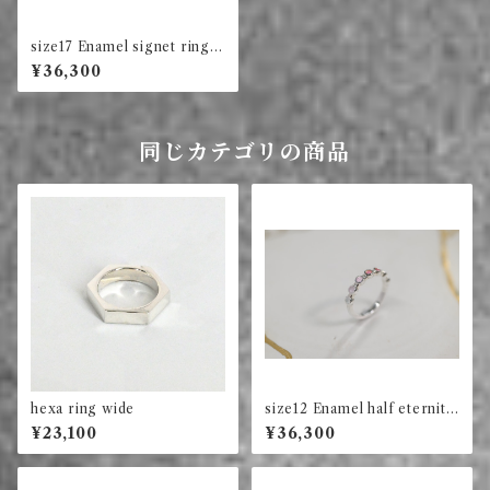
size17 Enamel signet ring s
quare (black & white)
¥36,300
同じカテゴリの商品
hexa ring wide
size12 Enamel half eternity
ring circle (red)
¥23,100
¥36,300