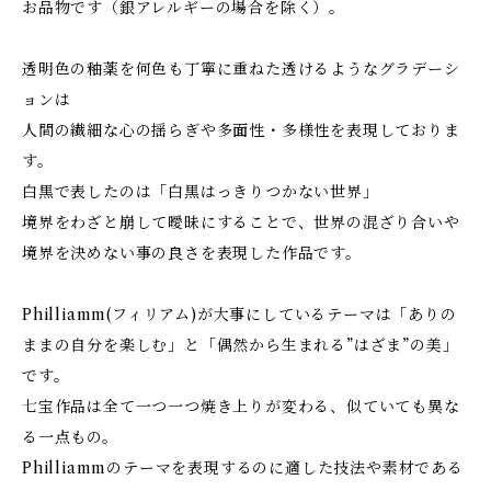
お品物です（銀アレルギーの場合を除く）。
透明色の釉薬を何色も丁寧に重ねた透けるようなグラデーシ
ョンは
人間の繊細な心の揺らぎや多面性・多様性を表現しておりま
す。
白黒で表したのは「白黒はっきりつかない世界」
境界をわざと崩して曖昧にすることで、世界の混ざり合いや
境界を決めない事の良さを表現した作品です。
Philliamm(フィリアム)が大事にしているテーマは「ありの
ままの自分を楽しむ」と「偶然から生まれる”はざま”の美」
です。
七宝作品は全て一つ一つ焼き上りが変わる、似ていても異な
る一点もの。
Philliammのテーマを表現するのに適した技法や素材である