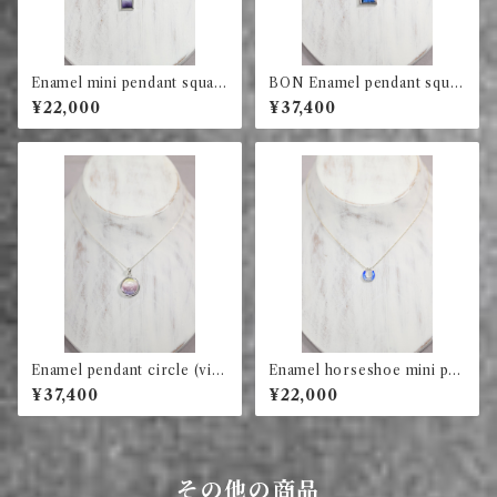
Enamel mini pendant squar
BON Enamel pendant squar
e (violet)
e (blue)
¥22,000
¥37,400
Enamel pendant circle (viol
Enamel horseshoe mini pen
et)
dant (blue)
¥37,400
¥22,000
その他の商品