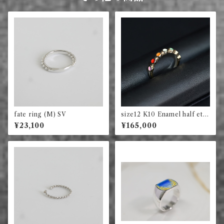
fate ring (M) SV
size12 K10 Enamel half ete
rnity circle (murti)
¥23,100
¥165,000