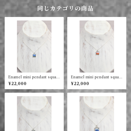
同じカテゴリの商品
Enamel mini pendant squar
Enamel mini pendant squar
e (blue abstract)
e (red)
¥22,000
¥22,000