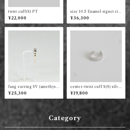
twist cuff(S) PT
size 10.5 Enamel signet rin
g long square (銀杏並木)
¥22,000
¥36,300
fang earring SV (amethyst
center-twist cuff S(S) silve
/ black dia)
r×silver
¥25,300
¥19,800
Category