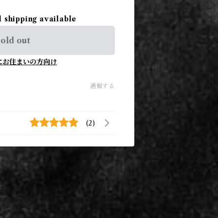
l shipping available
old out
にお住まいの方向け
通報する
(2)