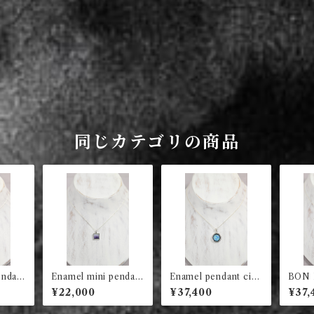
同じカテゴリの商品
endant
Enamel mini pendant
Enamel pendant circ
BON 
square (violet)
le (blue abstract)
t squa
¥22,000
¥37,400
¥37,