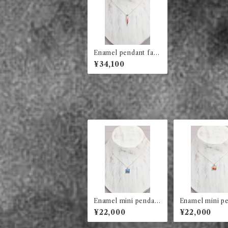
Enamel pendant fan
g (red)
¥34,100
Enamel mini pendant
Enamel mini p
square (blue abstrac
square (red)
¥22,000
¥22,000
t)