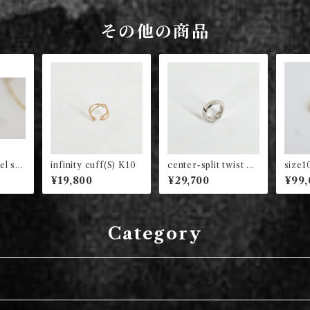
その他の商品
el sig
infinity cuff(S) K10
center-split twist cu
size1
square
ff SV x SV (black di
(S) K
¥19,800
¥29,700
¥99,
a)
Category