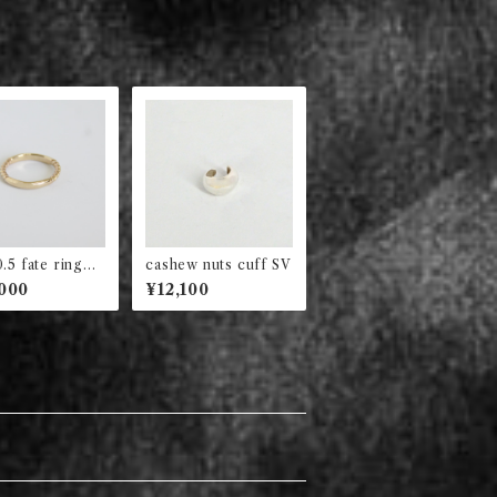
0.5 fate ring
cashew nuts cuff SV
10
000
¥12,100