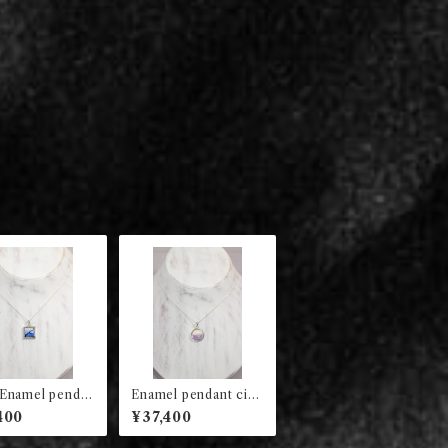
Enamel pendan
Enamel pendant circ
re (blue)
le (violet)
400
¥37,400