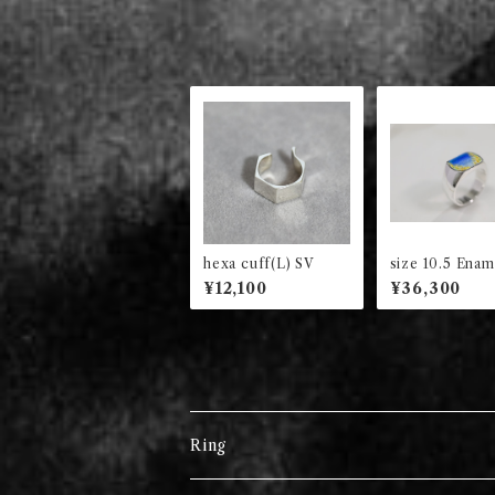
hexa cuff(L) SV
size 10.5 Enam
net ring long 
¥12,100
¥36,300
(銀杏並木)
Ring